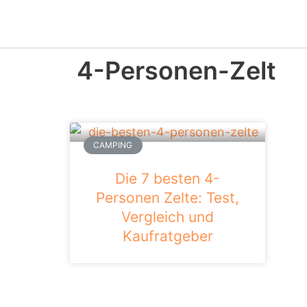
Z
u
m
4-Personen-Zelt
I
n
h
a
CAMPING
l
t
Die 7 besten 4-
s
Personen Zelte: Test,
p
Vergleich und
r
Kaufratgeber
i
n
g
e