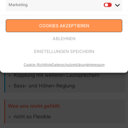
Marketing
Was uns gefällt:
COOKIES AKZEPTIEREN
sehr große Vielfalt an verschiedenen
ABLEHNEN
Anschlüssen
EINSTELLUNGEN SPEICHERN
zwei Mikrofone mit 50 Metern Reichweite
Fernbedienung für Mediaplayer
Cookie-Richtlinie
Datenschutzerklärung
Impressum
Kopplung mit weiteren Lautsprechern
Bass- und Höhen-Reglung
Was uns nicht gefällt:
nicht so Flexible