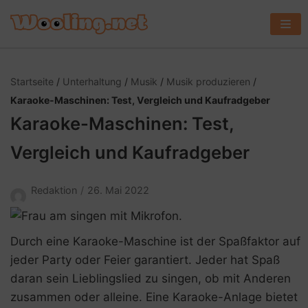
Z
u
m
I
Startseite
/
Unterhaltung
/
Musik
/
Musik produzieren
/
n
Karaoke-Maschinen: Test, Vergleich und Kaufradgeber
h
Karaoke-Maschinen: Test,
a
l
Vergleich und Kaufradgeber
t
s
Redaktion
26. Mai 2022
p
r
i
Durch eine Karaoke-Maschine ist der Spaßfaktor auf
n
jeder Party oder Feier garantiert. Jeder hat Spaß
g
daran sein Lieblingslied zu singen, ob mit Anderen
e
zusammen oder alleine. Eine Karaoke-Anlage bietet