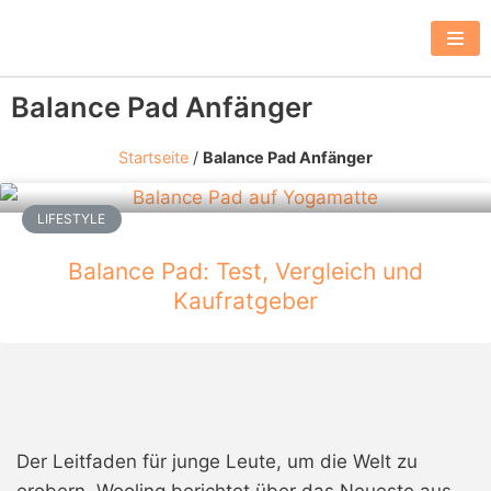
Z
u
m
Balance Pad Anfänger
I
n
Startseite
/
Balance Pad Anfänger
h
a
LIFESTYLE
l
t
Balance Pad: Test, Vergleich und
s
Kaufratgeber
p
r
i
n
g
Der Leitfaden für junge Leute, um die Welt zu
e