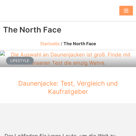
Z
u
m
The North Face
I
n
Startseite
/
The North Face
h
a
LIFESTYLE
l
t
s
Daunenjacke: Test, Vergleich und
p
Kaufratgeber
r
i
n
g
e