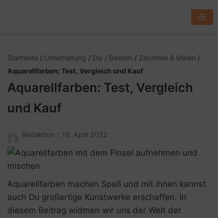
Z
u
m
I
Startseite
/
Unterhaltung
/
Diy / Basteln
/
Zeichnen & Malen
/
n
Aquarellfarben: Test, Vergleich und Kauf
h
Aquarellfarben: Test, Vergleich
a
l
und Kauf
t
s
Redaktion
16. April 2022
p
r
i
n
Aquarellfarben machen Spaß und mit ihnen kannst
g
auch Du großartige Kunstwerke erschaffen. In
e
diesem Beitrag widmen wir uns der Welt der