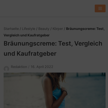
Z
u
m
I
Startseite
/
Lifestyle
/
Beauty
/
Körper
/
Bräunungscreme: Test,
n
Vergleich und Kaufratgeber
h
Bräunungscreme: Test, Vergleich
a
l
und Kaufratgeber
t
s
Redaktion
16. April 2022
p
r
i
n
g
e