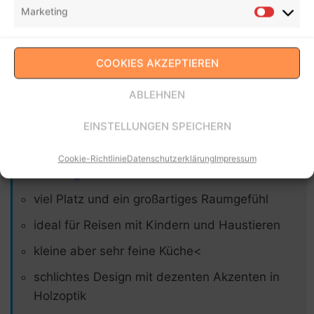
Marketing
COOKIES AKZEPTIEREN
Wohnmobil Etrusco I 7400 QB
ABLEHNEN
Auf ebay.de ansehen
EINSTELLUNGEN SPEICHERN
Cookie-Richtlinie
Datenschutzerklärung
Impressum
Was uns gefällt:
viel Platz und ein großartiges Raumgefühl
ideal für Reisen mit Kindern und Haustieren
kleine aber sehr feine Küche<
schlichtes Design mit dezenten Akzenten in
Holzoptik