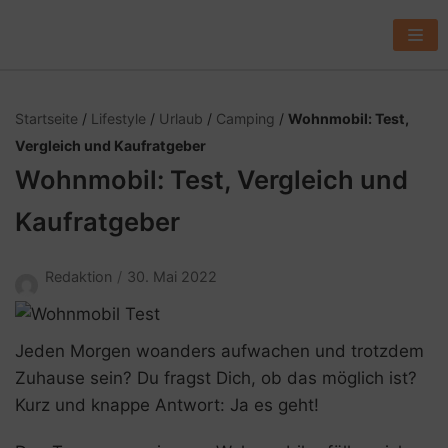
Z
u
m
I
Startseite
/
Lifestyle
/
Urlaub
/
Camping
/
Wohnmobil: Test,
n
Vergleich und Kaufratgeber
h
Wohnmobil: Test, Vergleich und
a
l
Kaufratgeber
t
s
Redaktion
30. Mai 2022
p
r
i
Jeden Morgen woanders aufwachen und trotzdem
n
Zuhause sein? Du fragst Dich, ob das möglich ist?
g
Kurz und knappe Antwort: Ja es geht!
e